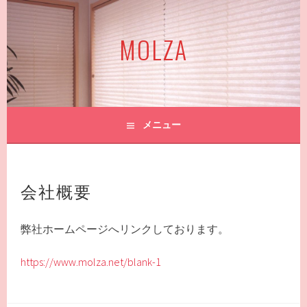
コ
ン
MOLZA
テ
ン
ツ
へ
ス
キ
メニュー
ッ
プ
会社概要
弊社ホームページへリンクしております。
https://www.molza.net/blank-1