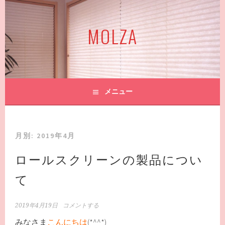
コ
ン
MOLZA
テ
ン
ツ
へ
ス
キ
メニュー
ッ
プ
月別: 2019年4月
ロールスクリーンの製品につい
て
2019年4月19日
コメントする
みなさま
こんにちは
(*^^*)