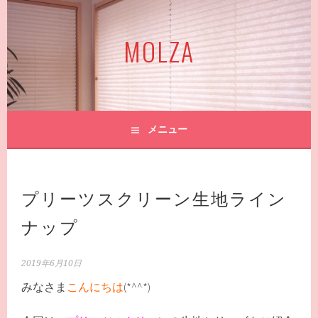
コ
ン
MOLZA
テ
ン
ツ
へ
ス
キ
メニュー
ッ
プ
プリーツスクリーン生地ライン
ナップ
2019年6月10日
みなさま
こんにちは
(*^^*)