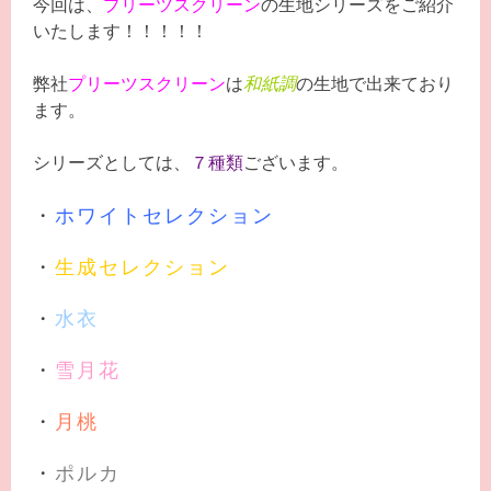
今回は、
プリーツスクリーン
の生地シリーズをご紹介
いたします！！！！！
弊社
プリーツスクリーン
は
和紙調
の生地で出来ており
ます。
シリーズとしては、
７種類
ございます。
・
ホワイトセレクション
・
生成セレクション
・
水衣
・
雪月花
・
月桃
・
ポルカ