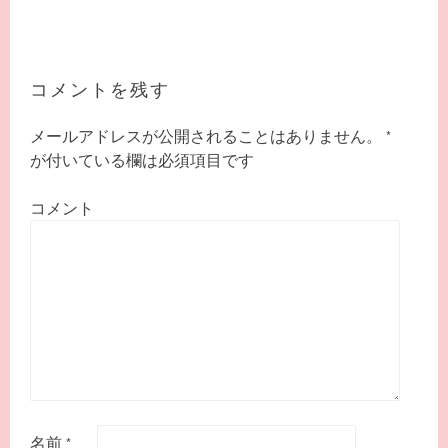
稿
ナ
ビ
ゲ
コメントを残す
ー
シ
メールアドレスが公開されることはありません。
*
ョ
が付いている欄は必須項目です
ン
コメント
名前
*