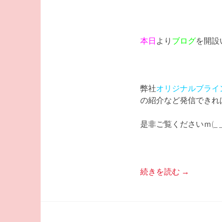
本日
より
ブログ
を開設
弊社
オリジナルブライ
の紹介など発信できれば
是非ご覧くださいｍ(_ _
続きを読む
→