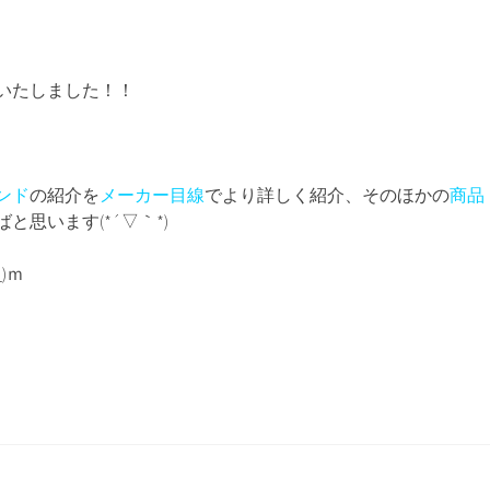
いたしました！！
ンド
の紹介を
メーカー目線
でより詳しく紹介、そのほかの
商品
と思います(*´▽｀*)
)ｍ