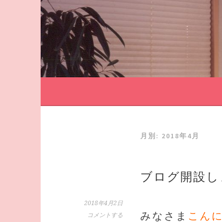
コ
ン
テ
ン
ツ
へ
ス
キ
ッ
プ
月別: 2018年4月
ブログ開設し
2018年4月2日
みなさま
こん
コメントする