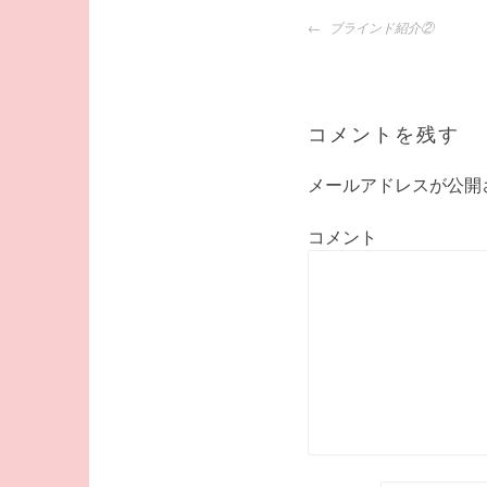
投
ブラインド紹介②
稿
ナ
ビ
ゲ
コメントを残す
ー
シ
メールアドレスが公開
ョ
ン
コメント