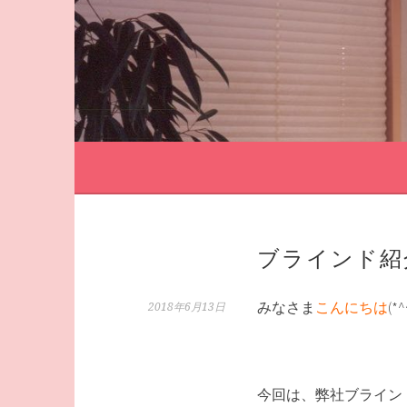
コ
ン
テ
ン
ツ
へ
ス
キ
ッ
プ
ブラインド紹
みなさま
こんにちは
(*^
2018年6月13日
今回は、弊社ブライン