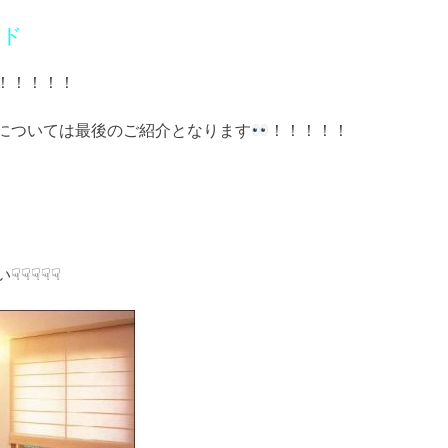
ード
！！！！！
については最後のご紹介となります
！！！！！
☟☟☟☟☟