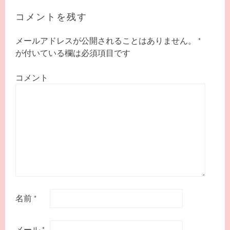
ビ
ゲ
コメントを残す
ー
シ
メールアドレスが公開されることはありません。
*
ョ
が付いている欄は必須項目です
ン
コメント
名前
*
メール
*