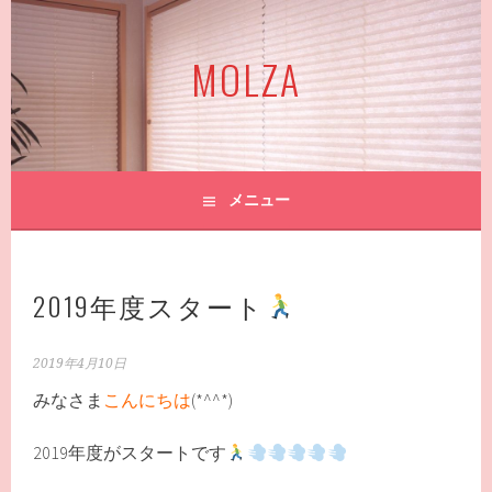
コ
ン
MOLZA
テ
ン
ツ
へ
ス
キ
メニュー
ッ
プ
2019年度スタート
2019年4月10日
みなさま
こんにちは
(*^^*)
2019年度がスタートです